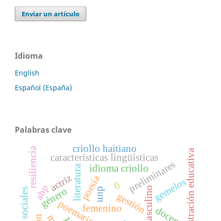
Enviar un artículo
Idioma
English
Español (España)
Palabras clave
criollo haitiano
resiliencia
administración educativa
características lingüísticas
preliminares
idioma criollo
literatura
actriz
poesía
gemelos
0
abp
masculino
género
unp
normas sociales
gestión
poemario
femenino
docente
1