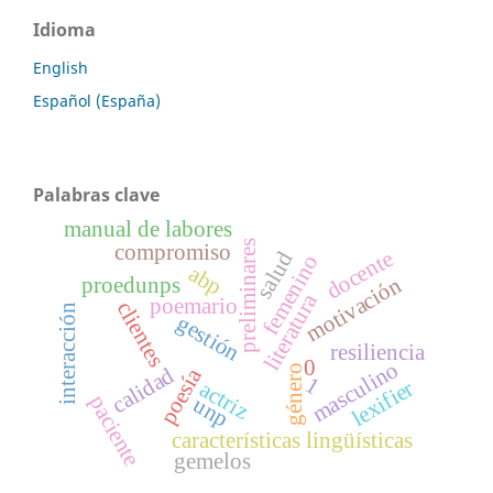
Idioma
English
Español (España)
Palabras clave
manual de labores
preliminares
compromiso
docente
salud
femenino
abp
motivación
proedunps
literatura
poemario
clientes
interacción
gestión
resiliencia
0
masculino
calidad
género
poesía
1
lexifier
actriz
paciente
unp
características lingüísticas
gemelos