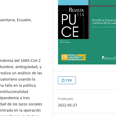
anitaria, Ecuador,
pandemia del SARS-CoV-2
tidumbre, ambigüedad, y
ealiza un análisis de las
cuatoriano usando la
PDF
 falla en la política
nstitucionalidad
stpandemia a tres
Publicado
dad de los lazos sociales
2022-05-27
centrado en la operación