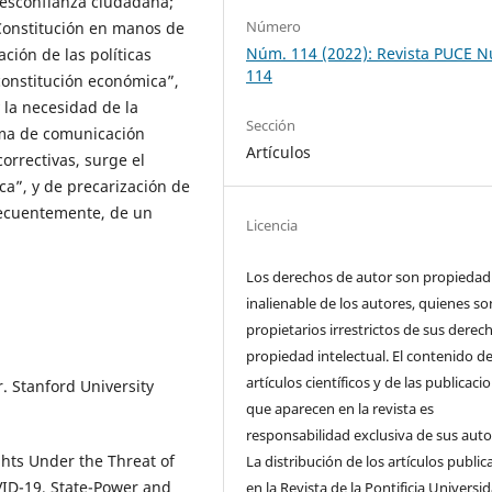
desconfianza ciudadana;
Número
 Constitución en manos de
Núm. 114 (2022): Revista PUCE 
ación de las políticas
114
constitución económica”,
 la necesidad de la
Sección
rma de comunicación
Artículos
orrectivas, surge el
ca”, y de precarización de
nsecuentemente, de un
Licencia
Los derechos de autor son propiedad
inalienable de los autores, quienes so
propietarios irrestrictos de sus derec
propiedad intelectual. El contenido de
artículos científicos y de las publicaci
 Stanford University
que aparecen en la revista es
responsabilidad exclusiva de sus auto
ghts Under the Threat of
La distribución de los artí­culos publi
VID-19, State-Power and
en la Revista de la Pontificia Universi