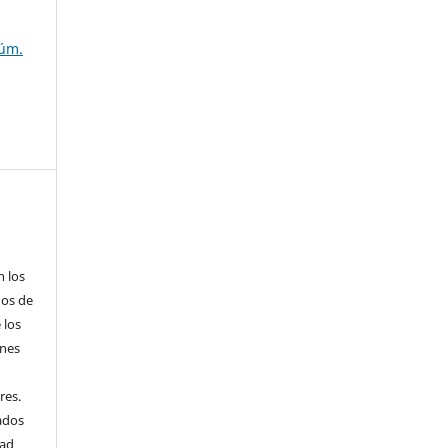
Núm.
n los
hos de
 los
ones
res.
cados
dad