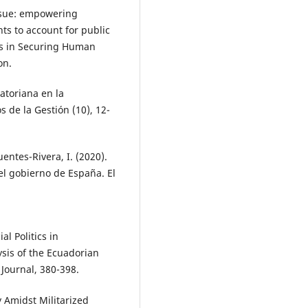
issue: empowering
ts to account for public
es in Securing Human
on.
atoriana en la
 de la Gestión (10), 12-
uentes-Rivera, I. (2020).
el gobierno de España. El
al Politics in
sis of the Ecuadorian
 Journal, 380-398.
 Amidst Militarized