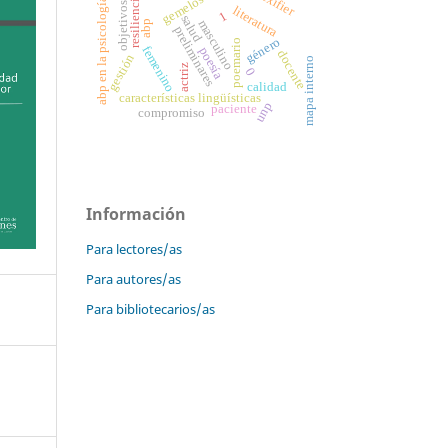
lexifier
gemelos
resiliencia
abp en la psicología
objetivos
literatura
1
salud
masculino
abp
preliminares
género
poemario
femenino
poesía
docente
gestión
mapa interno
actriz
0
calidad
características lingüísticas
unp
paciente
compromiso
Información
Para lectores/as
Para autores/as
Para bibliotecarios/as