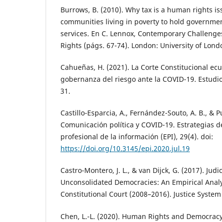
Burrows, B. (2010). Why tax is a human rights 
communities living in poverty to hold governmen
services. En C. Lennox, Contemporary Challeng
Rights (págs. 67-74). London: University of Lond
Cahueñas, H. (2021). La Corte Constitucional ecu
gobernanza del riesgo ante la COVID-19. Estudios
31.
Castillo-Esparcia, A., Fernández-Souto, A. B., & P
Comunicación política y COVID-19. Estrategias d
profesional de la información (EPI), 29(4). doi:
https://doi.org/10.3145/epi.2020.jul.19
Castro-Montero, J. L., & van Dijck, G. (2017). Judici
Unconsolidated Democracies: An Empirical Analy
Constitutional Court (2008–2016). Justice System
Chen, L.-L. (2020). Human Rights and Democracy