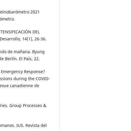
Latinobarómetro 2021
rómetro.
 INTENSIFICACIÓN DEL
sarrollo, 14(1), 26-36.
mundo de mañana. Byung
 Berlín. El País, 22.
to Emergency Response?
sions during the COVID-
/Revue canadienne de
ries. Group Processes &
humanos. IUS. Revista del