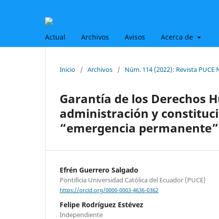
Actual
Archivos
Avisos
Acerca de
Inicio
/
Archivos
/
Núm. 114 (2022): Revista PUCE 
Garantía de los Derechos 
administración y constitu
“emergencia permanente”
Efrén Guerrero Salgado
Pontificia Universidad Católica del Ecuador (PUCE)
https://orcid.org/0000-0003-4636-0362
Felipe Rodríguez Estévez
Independiente