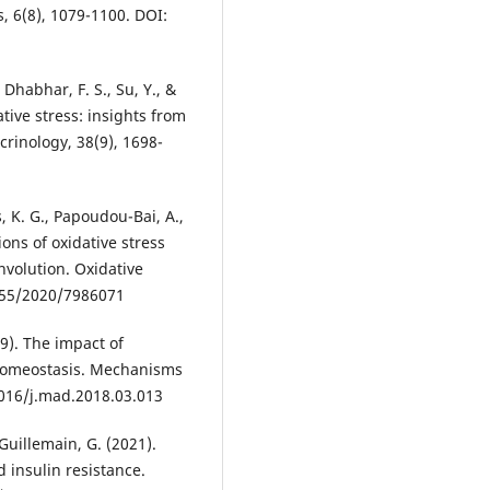
, 6(8), 1079-1100. DOI:
Dhabhar, F. S., Su, Y., &
ative stress: insights from
crinology, 38(9), 1698-
s, K. G., Papoudou-Bai, A.,
ions of oxidative stress
nvolution. Oxidative
1155/2020/7986071
19). The impact of
homeostasis. Mechanisms
1016/j.mad.2018.03.013
 Guillemain, G. (2021).
 insulin resistance.