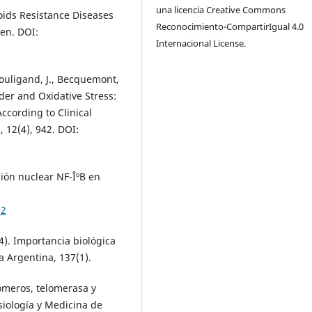
una licencia Creative Commons
oids Resistance Diseases
Reconocimiento-CompartirIgual 4.0
en. DOI:
Internacional License.
 Bouligand, J., Becquemont,
rder and Oxidative Stress:
ccording to Clinical
 12(4), 942. DOI:
ción nuclear NF-ÎºB en
12
24). Importancia biológica
a Argentina, 137(1).
lómeros, telomerasa y
siología y Medicina de