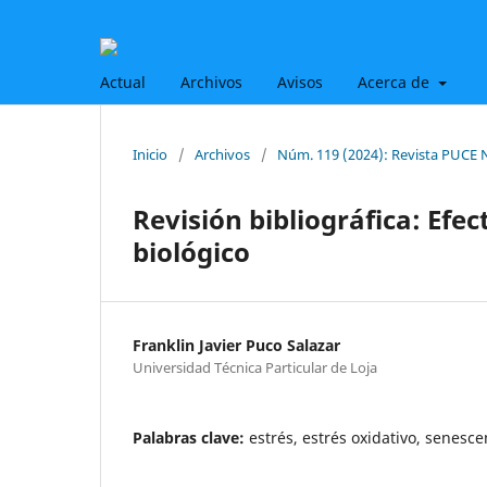
Actual
Archivos
Avisos
Acerca de
Inicio
/
Archivos
/
Núm. 119 (2024): Revista PUCE 
Revisión bibliográfica: Efec
biológico
Franklin Javier Puco Salazar
Universidad Técnica Particular de Loja
Palabras clave:
estrés, estrés oxidativo, senesc