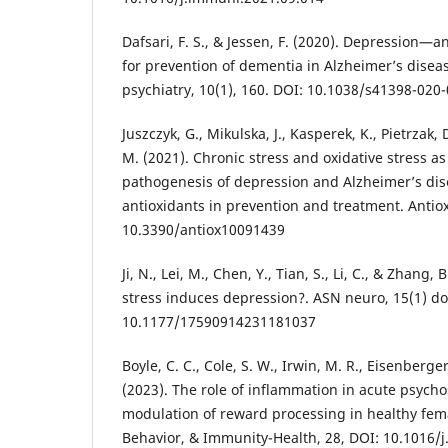
Dafsari, F. S., & Jessen, F. (2020). Depression—
for prevention of dementia in Alzheimer’s diseas
psychiatry, 10(1), 160. DOI: 10.1038/s41398-020
Juszczyk, G., Mikulska, J., Kasperek, K., Pietrzak,
M. (2021). Chronic stress and oxidative stress a
pathogenesis of depression and Alzheimer’s dise
antioxidants in prevention and treatment. Antioxi
10.3390/antiox10091439
Ji, N., Lei, M., Chen, Y., Tian, S., Li, C., & Zhang,
stress induces depression?. ASN neuro, 15(1) do
10.1177/17590914231181037
Boyle, C. C., Cole, S. W., Irwin, M. R., Eisenberger,
(2023). The role of inflammation in acute psycho
modulation of reward processing in healthy fema
Behavior, & Immunity-Health, 28, DOI: 10.1016/