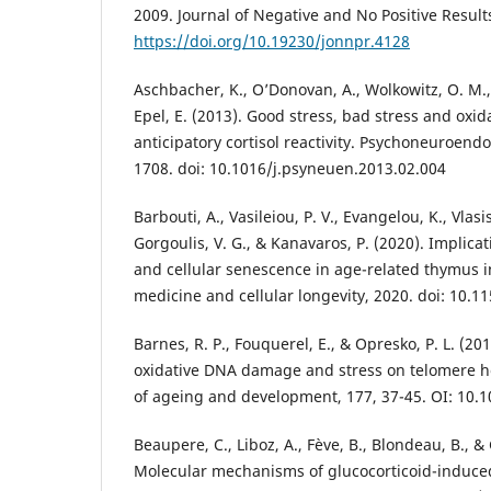
2009. Journal of Negative and No Positive Results
https://doi.org/10.19230/jonnpr.4128
Aschbacher, K., O’Donovan, A., Wolkowitz, O. M., 
Epel, E. (2013). Good stress, bad stress and oxid
anticipatory cortisol reactivity. Psychoneuroendo
1708. doi: 10.1016/j.psyneuen.2013.02.004
Barbouti, A., Vasileiou, P. V., Evangelou, K., Vlasi
Gorgoulis, V. G., & Kanavaros, P. (2020). Implicat
and cellular senescence in age-related thymus i
medicine and cellular longevity, 2020. doi: 10.
Barnes, R. P., Fouquerel, E., & Opresko, P. L. (20
oxidative DNA damage and stress on telomere 
of ageing and development, 177, 37-45. OI: 10.
Beaupere, C., Liboz, A., Fève, B., Blondeau, B., &
Molecular mechanisms of glucocorticoid-induced