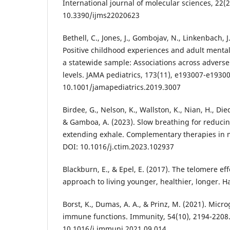
International journal of molecular sciences, 22(2)
10.3390/ijms22020623
Bethell, C., Jones, J., Gombojav, N., Linkenbach, J
Positive childhood experiences and adult mental 
a statewide sample: Associations across advers
levels. JAMA pediatrics, 173(11), e193007-e19300
10.1001/jamapediatrics.2019.3007
Birdee, G., Nelson, K., Wallston, K., Nian, H., Died
& Gamboa, A. (2023). Slow breathing for reducing
extending exhale. Complementary therapies in m
DOI: 10.1016/j.ctim.2023.102937
Blackburn, E., & Epel, E. (2017). The telomere eff
approach to living younger, healthier, longer. H
Borst, K., Dumas, A. A., & Prinz, M. (2021). Mic
immune functions. Immunity, 54(10), 2194-2208.
10.1016/j.immuni.2021.09.014