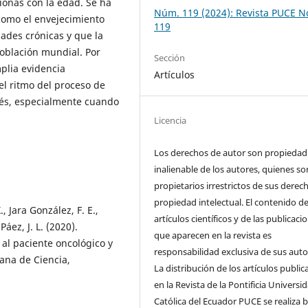
onas con la edad. Se ha
Núm. 119 (2024): Revista PUCE N
omo el envejecimiento
119
ades crónicas y que la
población mundial. Por
Sección
plia evidencia
Artículos
el ritmo del proceso de
rés, especialmente cuando
Licencia
Los derechos de autor son propiedad
inalienable de los autores, quienes so
propietarios irrestrictos de sus derec
propiedad intelectual. El contenido de
 Jara González, F. E.,
artículos científicos y de las publicaci
Páez, J. L. (2020).
que aparecen en la revista es
 al paciente oncológico y
responsabilidad exclusiva de sus auto
iana de Ciencia,
La distribución de los artí­culos publi
en la Revista de la Pontificia Universi
Católica del Ecuador PUCE se realiza 