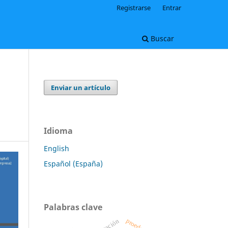
Registrarse
Entrar
Buscar
Enviar un artículo
Idioma
English
Español (España)
Palabras clave
proedunps