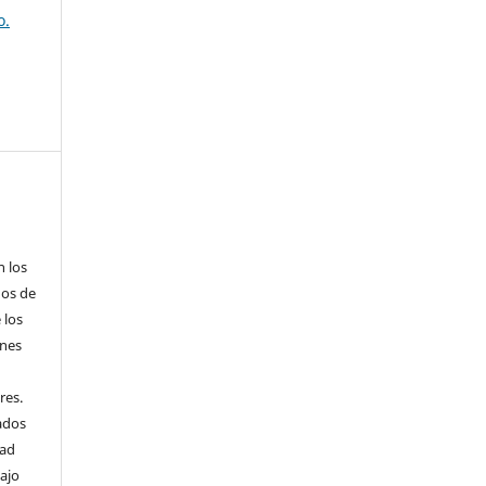
o.
n los
hos de
 los
ones
res.
cados
dad
bajo