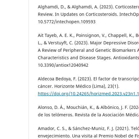
Alghamdi, D., & Alghamdi, A. (2023). Corticoster
Review. In Updates on Corticosteroids. IntechOp
10.5772/intechopen.109593
Ait Tayeb, A. E. K., Poinsignon, V., Chappell, K.,
L., & Verstuyft, C. (2023). Major Depressive Diso
A Review of Peripheral and Genetic Biomarkers A
Characteristics and Disease Stages. Antioxidants,
10.3390/antiox12040942
Aldecoa Bedoya, F. (2023). El factor de transcrip
cáncer. Horizonte Médico (Lima), 23(1).
https://doi.org/10.24265/horizmed.2023.v23n1.
Alonso, D. Á., Mouchián, K., & Albónico, J. F. (20
de los telómeros. Revista de la Asociación Médic
Amador, C. S., & Sánchez-Muniz, F. J. (2021). Te
envejecimiento. Una visita al Premio Nobel de Fi