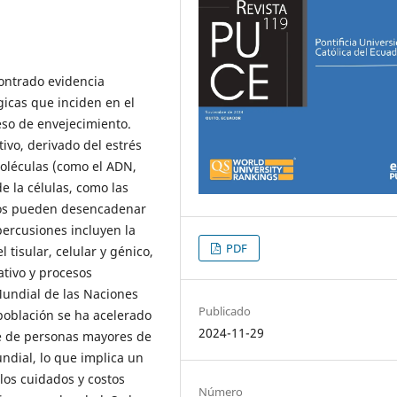
ontrado evidencia
gicas que inciden en el
eso de envejecimiento.
tivo, derivado del estrés
moléculas (como el ADN,
de la células, como las
ños pueden desencadenar
percusiones incluyen la
PDF
 tisular, celular y génico,
tivo y procesos
undial de las Naciones
Publicado
población se ha acelerado
2024-11-29
je de personas mayores de
undial, lo que implica un
los cuidados y costos
Número