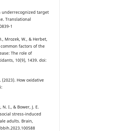
an underrecognized target
e. Translational
-0839-1
 D., Mrozek, W., & Herbet,
s common factors of the
ase: The role of
dants, 10(9), 1439. doi:
 B. (2023). How oxidative
i:
 N. I., & Bower, J. E.
social stress-induced
le adults. Brain,
j.bbih.2023.100588