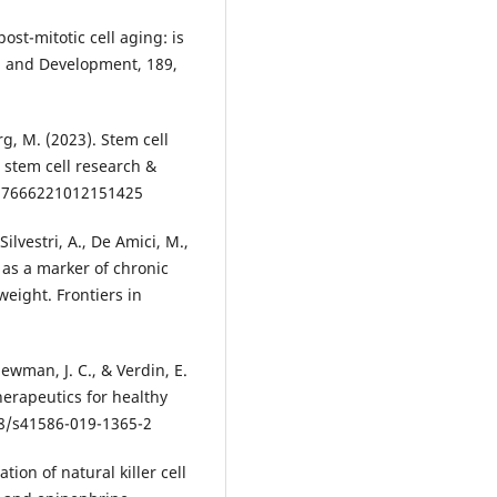
post-mitotic cell aging: is
g and Development, 189,
rg, M. (2023). Stem cell
 stem cell research &
X17666221012151425
 Silvestri, A., De Amici, M.,
d as a marker of chronic
weight. Frontiers in
Newman, J. C., & Verdin, E.
herapeutics for healthy
38/s41586-019-1365-2
tion of natural killer cell