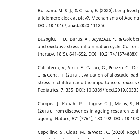
Burbano, M. S. J., & Gilson, E. (2020). Long-lived 
a telomere clock at play?. Mechanisms of Agein
DOI: 10.1016/j.mad.2020.111256
Buzoglu, H. D., Burus, A., BayazÄ±t, Y., & Goldbe
and oxidative stress-inflammation cycle. Current
therapy, 18(5), 641-652, DOI: 10.2174/1574888
Calcaterra, V., Vinci, F., Casari, G., Pelizzo, G., De
... & Cena, H. (2019). Evaluation of allostatic loa
stress in children and the importance of excess 
Pediatrics, 7, 335. DOI: 10.3389/fped.2019.00335
Campisi, J., Kapahi, P., Lithgow, G. J., Melov, S., 
(2019). From discoveries in ageing research to t
ageing. Nature, 571(7764), 183-192. DOI: 10.10
Capellino, S., Claus, M., & Watzl, C. (2020). Regula