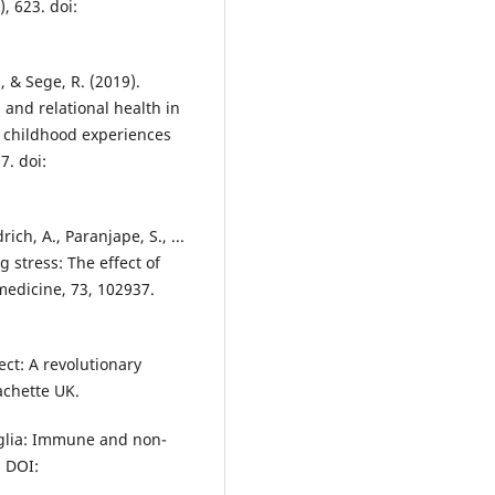
, 623. doi:
., & Sege, R. (2019).
and relational health in
e childhood experiences
7. doi:
rich, A., Paranjape, S., ...
 stress: The effect of
edicine, 73, 102937.
ect: A revolutionary
achette UK.
roglia: Immune and non-
 DOI: