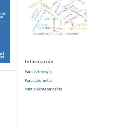
motivación
objetivos
femenino
calidad
género
preliminares
resiliencia
salud
docente
clientes
literatura
gemelos
0
poesía
compromiso
masculino
poemario
unp
gestión
abp
actriz
lexifier
paciente
abp en la psicología
1
comunicación organizacional
Información
Para lectores/as
Para autores/as
Para bibliotecarios/as