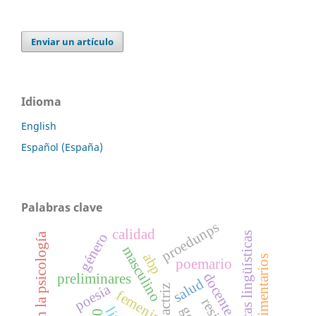
Enviar un artículo
Idioma
English
Español (España)
Palabras clave
proedunps
calidad
características lingüísticas
género
abp en la psicología
masculino
abp
poemario
docente
preliminares
salud
poesía
actriz
femenino
0