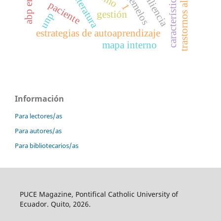
trastornos alimentarios
resiliencia
gemelos
literatura
paciente
1
gestión
unp
estrategias de autoaprendizaje
mapa interno
Información
Para lectores/as
Para autores/as
Para bibliotecarios/as
PUCE Magazine, Pontifical Catholic University of
Ecuador. Quito, 2026.