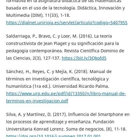
formativa en la asignatura didáctica de las matemáticas
basada en el uso de la tecnología. Didáctica, Innovación y
Multimedia (DIM), 11(33), 1-18.
https://dialnet.unirioja.es/servlet/articulo?codigo=5407955
Saldarriaga, P., Bravo, C. y Loor, M. (2016). La teoría
constructivista de Jean Piaget y su significación para la
pedagogía contemporánea. Revista Científica Dominio de
las Ciencias, 2(3), 127-137.
https://bit.ly/3Qkofd5
Sánchez, H., Reyes, C. y Mejía, K. (2018). Manual de
términos en investigación científica, tecnológica y
humanística (1ra ed.). Universidad Ricardo Palma.
https://www.urp.edu.pe/pdf/id/13350/n/libro-manual-de-
terminos-en-investigacion.pdf
Silva, A. y Martínez, D. (2017). Influencia del Smartphone en
los procesos de aprendizaje y enseñanza. Fundación
Universitaria Konrad Lorenz. Suma de negocios, (8), 11-18.
https://doi.org/10.1016/j.sumneg.2017.01.001