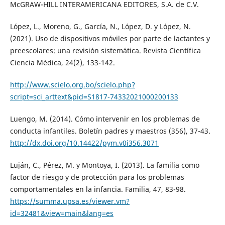
McGRAW-HILL INTERAMERICANA EDITORES, S.A. de C.V.
López, L., Moreno, G., García, N., López, D. y López, N.
(2021). Uso de dispositivos móviles por parte de lactantes y
preescolares: una revisión sistemática. Revista Científica
Ciencia Médica, 24(2), 133-142.
http://www.scielo.org.bo/scielo.php?
script=sci_arttext&pid=S1817-74332021000200133
Luengo, M. (2014). Cómo intervenir en los problemas de
conducta infantiles. Boletín padres y maestros (356), 37-43.
http://dx.doi.org/10.14422/pym.v0i356.3071
Luján, C., Pérez, M. y Montoya, I. (2013). La familia como
factor de riesgo y de protección para los problemas
comportamentales en la infancia. Familia, 47, 83-98.
https://summa.upsa.es/viewer.vm?
id=32481&view=main&lang=es