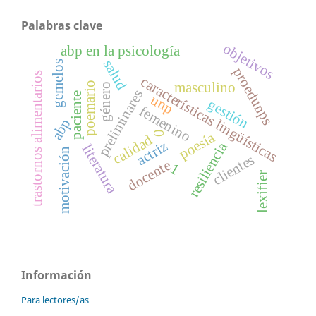
Palabras clave
objetivos
abp en la psicología
salud
gemelos
proedunps
trastornos alimentarios
características lingüísticas
masculino
poemario
género
preliminares
paciente
unp
gestión
femenino
abp
poesía
0
calidad
actriz
resiliencia
literatura
motivación
clientes
docente
1
lexifier
Información
Para lectores/as