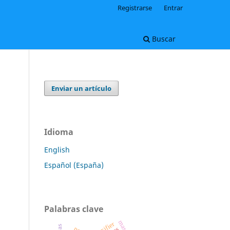
Registrarse
Entrar
Buscar
Enviar un artículo
Idioma
English
Español (España)
Palabras clave
lexifier