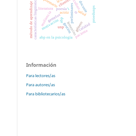
masculino
características lingüísticas
poemario
clientes
docente
método de aprendizaje
preliminares
proedunps
1
literatura
poesía
salud
resiliencia
actriz
0
gemelos
abp
motivación
género
femenino
gestión
calidad
unp
paciente
abp en la psicología
Información
Para lectores/as
Para autores/as
Para bibliotecarios/as