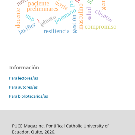
actriz
paciente
masculino
preliminares
poemario
salud
clientes
docente
unp
género
gestión
1
lexifier
compromiso
resiliencia
Información
Para lectores/as
Para autores/as
Para bibliotecarios/as
PUCE Magazine, Pontifical Catholic University of
Ecuador. Quito, 2026.