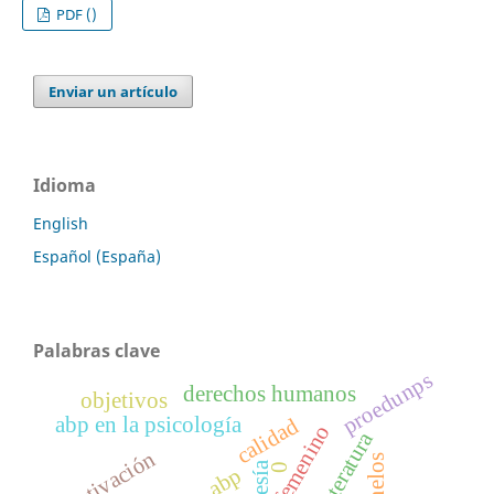
PDF ()
Enviar un artículo
Idioma
English
Español (España)
Palabras clave
proedunps
derechos humanos
objetivos
abp en la psicología
calidad
femenino
literatura
motivación
gemelos
poesía
0
abp